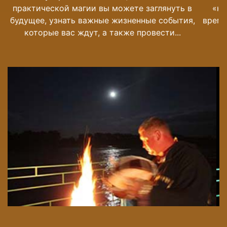
«концы с концами». Если в течении долгого
времени у вас нету денег, во многих случаях это
означает что у вас...