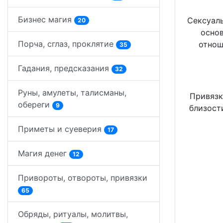
Бизнес магия
Сексуаль
20
основ
Порча, сглаз, проклятие
отнош
35
Гадания, предсказания
32
Руны, амулеты, талисманы,
Привязк
обереги
9
близост
Приметы и суеверия
17
Магия денег
12
Привороты, отвороты, привязки
65
Обряды, ритуалы, молитвы,