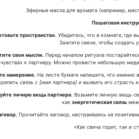
Эфирные масла для аромата (например, масл
Пошаговая инстру
отовьте пространство.
Убедитесь, что в комнате, где в
Зажгите свечи, чтобы создать 
тите свои мысли.
Перед началом ритуала постарайтесь
чувствах к партнеру. Можно провести небольшую медита
те намерение.
На листе бумаги напишите, что именно в
крепить связь с [имя партнера] и вызвать его страсть 
уйте личную вещь партнера.
Возьмите личную вещь сво
как
энергетическая связь
межд
аговор.
Прочитайте заговор, настраиваясь на позитивн
«Как свеча горит, так и с