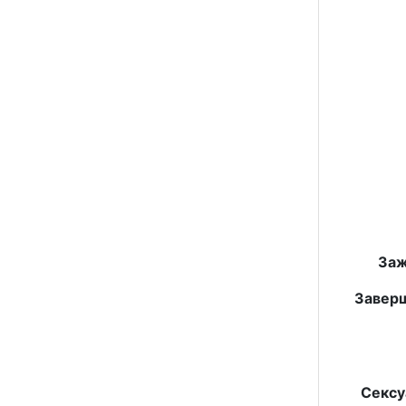
Заж
Заверш
Сексу