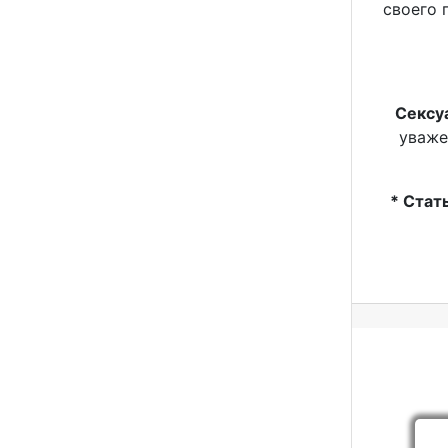
своего 
Сексу
уваже
* Стат