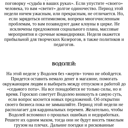
поговорку «судьба в ваших руках». Если упустите «своего»
человека, то вам «светит» долгое одиночество. Период этой
недели ничем ужасным, или прекрасным, не отличается. Но,
если зарядиться оптимизмом, вопреки многочисленным
проблемам, то вам позавидуют даже клоуны в цирке. Не
исключены предложения социального плана, массовые
мероприятия и срочные командировки. Неделя окажется
прибыльной для творческих Козерогов, в также политиков и
педагогов.
ВОДОЛЕЙ:
На этой неделе у Водолея без «жертв» точно не обойдется.
Придется оставить немало денег в магазине, помогать
окружающим людям и выбирать между отпуском и работой до
«седьмого пота». На все понадобятся не только силы, но и
время. Гороскоп советует Водолею вникнуть в самую суть,
если вопрос коснется новых предложений. Об открытии
своего бизнеса пока не замышляйте. Период этой недели не
располагает для кардинальных перемен. Желательно, чтобы
Водолей вспомнил о прошлых ошибках и недоработках.
Решите их одним махом, тогда они не будут висеть тяжелым
грузом на плечах. Дальние поездки и рискованные