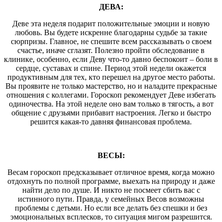
ДЕВА:
Деве эта неделя подарит положительные эмоции и новую
любовь. Вы будете искренне благодарны судьбе за такие
сюрпризы. Главное, не спешите всем рассказывать о своем
счастье, иначе сглазят. Полезно пройти обследование в
клинике, особенно, если Деву что-то давно беспокоит – боли в
сердце, суставах и спине. Период этой недели окажется
продуктивным для тех, кто перешел на другое место работы.
Вы проявите не только мастерство, но и наладите прекрасные
отношения с коллегами. Гороскоп рекомендует Деве избегать
одиночества. На этой неделе оно вам только в тягость, а вот
общение с друзьями прибавит настроения. Легко и быстро
решится какая-то давняя финансовая проблема.
ВЕСЫ:
Весам гороскоп предсказывает отличное время, когда можно
отдохнуть по полной программе, выехать на природу и даже
найти дело по душе. И никто не посмеет сбить вас с
истинного пути. Правда, у семейных Весов возможны
проблемы с детьми. Но если все делать без спешки и без
эмоциональных всплесков, то ситуация мигом разрешится.