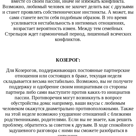
вместе со своей пассии, иначе не избежать конфликта.
Возможно, любимый человек не захочет делить вас с друзьями
и станет проявлять собственнические инстинкты. А может, вы
сами станете вести себя подобным образом. В это время
усиливается нестабильность в интимных отношениях,
возрастает вероятность измен. Между тем семейных
Стрельцов ждет гармоничный период, лишенный всяческих
конфликтов.
КОЗЕРОГ:
Для Козерогов, поддерживающих постоянные партнерские
отношения или состоящих в браке, текущая неделя
складывается весьма нестабильно. Возможно, вы не получите
поддержку и одобрение своим инициативам со стороны
партнера либо сами выступите против каких-то инициатив
пассии. Противоречия могут возникнуть в вопросе
обустройства дома: например, ваши вкусы с любимым
человеком окажутся диаметрально противоположными. Также
на этой неделе возможно ухудшение отношений с близкими
родственниками, родителями. Если вы не знаете, как решить
проблему, обратитесь за советом к друзьям. В ходе спокойного
задушевного разговора с ними вы сможете разобраться в
ситуации.