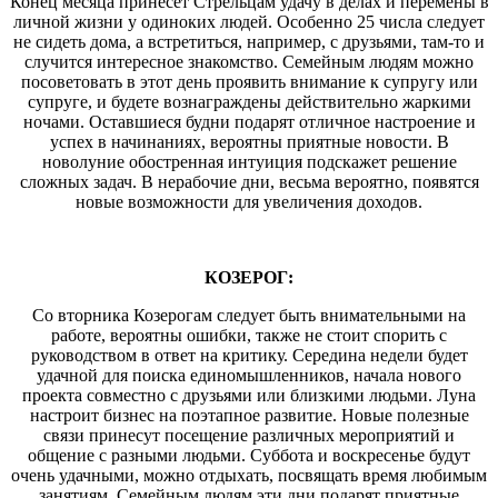
Конец месяца принесет Стрельцам удачу в делах и перемены в
личной жизни у одиноких людей. Особенно 25 числа следует
не сидеть дома, а встретиться, например, с друзьями, там-то и
случится интересное знакомство. Семейным людям можно
посоветовать в этот день проявить внимание к супругу или
супруге, и будете вознаграждены действительно жаркими
ночами. Оставшиеся будни подарят отличное настроение и
успех в начинаниях, вероятны приятные новости. В
новолуние обостренная интуиция подскажет решение
сложных задач. В нерабочие дни, весьма вероятно, появятся
новые возможности для увеличения доходов.
КОЗЕРОГ:
Со вторника Козерогам следует быть внимательными на
работе, вероятны ошибки, также не стоит спорить с
руководством в ответ на критику. Середина недели будет
удачной для поиска единомышленников, начала нового
проекта совместно с друзьями или близкими людьми. Луна
настроит бизнес на поэтапное развитие. Новые полезные
связи принесут посещение различных мероприятий и
общение с разными людьми. Суббота и воскресенье будут
очень удачными, можно отдыхать, посвящать время любимым
занятиям. Семейным людям эти дни подарят приятные