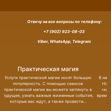
Отвечу на все вопросы по телефону:
+7 (902) 923-08-03
Viber, WhatsApp, Telegram
Магия денег
шую
В наше время без денег обойтись невозможно.
Но довольно много людей с трудом сводят
ь в
«концы с концами». Если в течении долгого
тия,
времени у вас нету денег, во многих случаях это
означает что у вас...