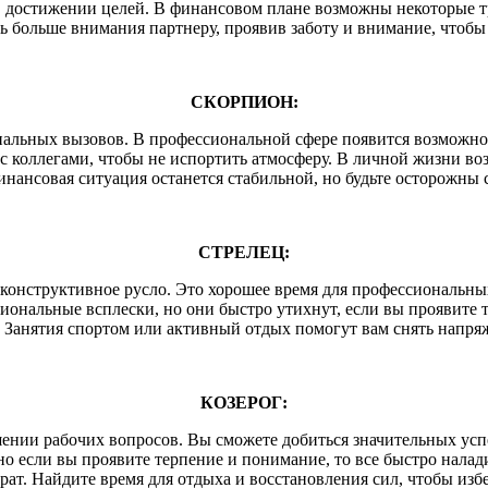
 достижении целей. В финансовом плане возможны некоторые тр
ть больше внимания партнеру, проявив заботу и внимание, чтобы
СКОРПИОН:
льных вызовов. В профессиональной сфере появится возможност
с коллегами, чтобы не испортить атмосферу. В личной жизни 
инансовая ситуация останется стабильной, но будьте осторож
СТРЕЛЕЦ:
конструктивное русло. Это хорошее время для профессиональных 
ональные всплески, но они быстро утихнут, если вы проявите т
 Занятия спортом или активный отдых помогут вам снять напр
КОЗЕРОГ:
шении рабочих вопросов. Вы сможете добиться значительных усп
о если вы проявите терпение и понимание, то все быстро налади
рат. Найдите время для отдыха и восстановления сил, чтобы изб