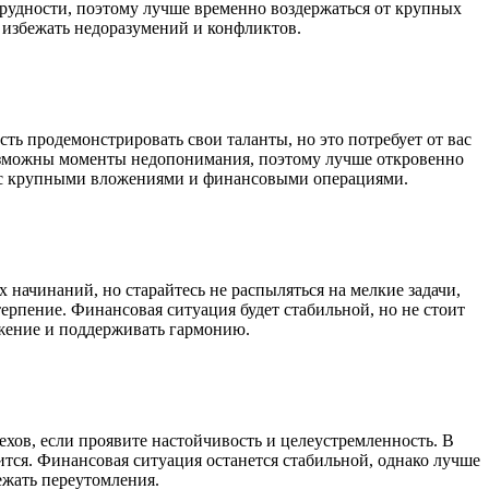
удности, поэтому лучше временно воздержаться от крупных
 избежать недоразумений и конфликтов.
ь продемонстрировать свои таланты, но это потребует от вас
возможны моменты недопонимания, поэтому лучше откровенно
ны с крупными вложениями и финансовыми операциями.
начинаний, но старайтесь не распыляться на мелкие задачи,
ерпение. Финансовая ситуация будет стабильной, но не стоит
яжение и поддерживать гармонию.
ехов, если проявите настойчивость и целеустремленность. В
тся. Финансовая ситуация останется стабильной, однако лучше
ежать переутомления.