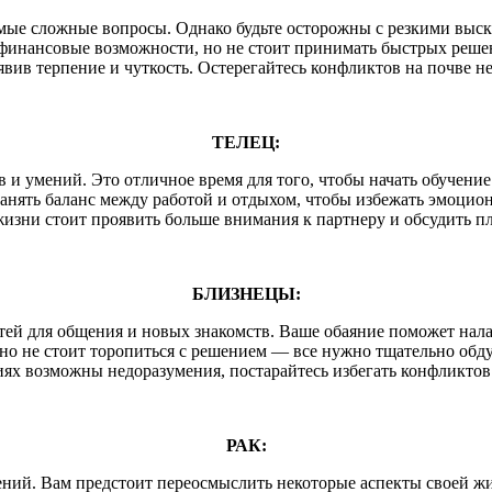
амые сложные вопросы. Однако будьте осторожны с резкими вы
финансовые возможности, но не стоит принимать быстрых реше
явив терпение и чуткость. Остерегайтесь конфликтов на почве 
ТЕЛЕЦ:
в и умений. Это отличное время для того, чтобы начать обуче
ранять баланс между работой и отдыхом, чтобы избежать эмоцио
изни стоит проявить больше внимания к партнеру и обсудить п
БЛИЗНЕЦЫ:
ей для общения и новых знакомств. Ваше обаяние поможет налад
но не стоит торопиться с решением — все нужно тщательно обду
ях возможны недоразумения, постарайтесь избегать конфликтов 
РАК:
шений. Вам предстоит переосмыслить некоторые аспекты своей ж