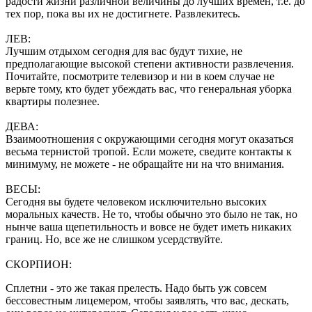
радости жизни различной величины до лучших времен, т.е. до
тех пор, пока вы их не достигнете. Развлекитесь.
ЛЕВ:
Лучшим отдыхом сегодня для вас будут тихие, не
предполагающие высокой степени активности развлечения.
Почитайте, посмотрите телевизор и ни в коем случае не
верьте тому, кто будет убеждать вас, что генеральная уборка
квартиры полезнее.
ДЕВА:
Взаимоотношения с окружающими сегодня могут оказаться
весьма тернистой тропой. Если можете, сведите контакты к
минимуму, не можете - не обращайте ни на что внимания.
ВЕСЫ:
Сегодня вы будете человеком исключительно высоких
моральных качеств. Не то, чтобы обычно это было не так, но
нынче ваша щепетильность и вовсе не будет иметь никаких
границ. Но, все же не слишком усердствуйте.
СКОРПИОН:
Сплетни - это же такая прелесть. Надо быть уж совсем
бессовестным лицемером, чтобы заявлять, что вас, дескать,