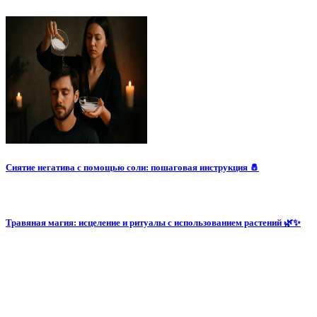
Снятие негатива с помощью соли: пошаговая инструкция 🧂
Травяная магия: исцеление и ритуалы с использованием растений 🌿✨