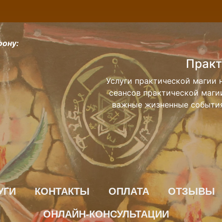
фону:
М
В наше время без денег обойт
трудом сводят «концы с конца
нету денег, во многих
УГИ
КОНТАКТЫ
ОПЛАТА
ОТЗЫВЫ
ОНЛАЙН-КОНСУЛЬТАЦИИ