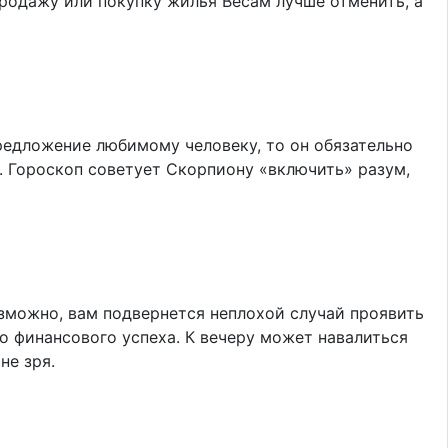
Продажу или покупку жилья Весам лучше отменить, а
предложение любимому человеку, то он обязательно
ю. Гороскоп советует Скорпиону «включить» разум,
озможно, вам подвернется неплохой случай проявить
о финансового успеха. К вечеру может навалиться
не зря.