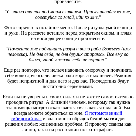
произнесите:
“
С этого дня ты под моим влиянием. Прислушивайся ко мне,
советуйся со мной, иди ко мне.
”
Фото спрячьте в потайное место. После ритуала умойте лицо
и руки. На рассвете встаньте перед открытым окном, и глядя
на восходящее солнце произнесите:
“
Помогите мне подчинить разум и волю раба Божьего (имя
человека). Не для себя, не для других стараюсь. Все ему во
благо, чтобы жизнь себе не портил.
”
Еще раз повторю, что нельзя наводить оморочку и подчинять
себе волю другого человека ради корыстных целей. Реакция
будет неприятной и для него и для вас. Последствия будут
достаточно серьезными.
Если вы не уверены в своих силах и не хотите самостоятельно
проводить ритуал. А близкий человек, которому так нужна
эта помощь наотрез отказывается связываться с магией. Вы
всегда можете обратиться ко мне.
Я потомственный
сибирский маг
и знаю много обрядов
белой магии
для
решения любых жизненных проблем. Я провожу сеансы как
лично, так и на расстоянии по фотографии.