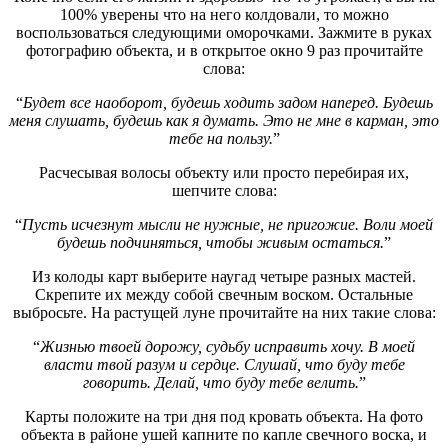
100% уверены что на него колдовали, то можно
воспользоваться следующими оморочками. Зажмите в руках
фотографию объекта, и в открытое окно 9 раз прочитайте
слова:
“
Будет все наоборот, будешь ходить задом наперед. Будешь
меня слушать, будешь как я думать. Это не мне в карман, это
тебе на пользу.
”
Расчесывая волосы объекту или просто перебирая их,
шепчите слова:
“
Пусть исчезнут мысли не нужные, не пригожие. Воли моей
будешь подчиняться, чтобы живым остаться.
”
Из колоды карт выберите наугад четыре разных мастей.
Скрепите их между собой свечным воском. Остальные
выбросьте. На растущей луне прочитайте на них такие слова:
“
Жизнью твоей дорожу, судьбу исправить хочу. В моей
власти твой разум и сердце. Слушай, что буду тебе
говорить. Делай, что буду тебе велить.
”
Карты положите на три дня под кровать объекта. На фото
объекта в районе ушей капните по капле свечного воска, и