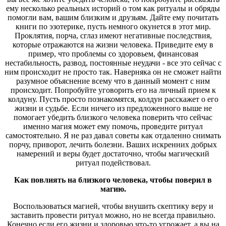
ему несколько реальных историй о том как ритуалы и обряды
помогли вам, вашим близким и друзьям. Дайте ему почитать
книги по эзотерике, пусть немного окунется в этот мир.
Проклятия, порча, сглаз имеют негативные последствия,
которые отражаются на жизни человека. Приведите ему в
пример, что проблемы со здоровьем, финансовая
нестабильность, развод, постоянные неудачи - все это сейчас с
ним происходит не просто так. Наверняка он не сможет найти
разумное объяснение всему что в данный момент с ним
происходит. Попробуйте уговорить его на личный прием к
колдуну. Пусть просто познакомятся, колдун расскажет о его
жизни и судьбе. Если ничего из предложенного выше не
помогает убедить близкого человека поверить что сейчас
именно магия может ему помочь, проведите ритуал
самостоятельно. Я не раз давал советы как отдаленно снимать
порчу, приворот, лечить болезни. Ваших искренних добрых
намерений и веры будет достаточно, чтобы магический
ритуал подействовал.
Как повлиять на близкого человека, чтобы поверил в
магию.
Воспользоваться магией, чтобы внушить скептику веру и
заставить провести ритуал можно, но не всегда правильно.
Конечно если его жизни и здоровью что-то угрожает, а вы на