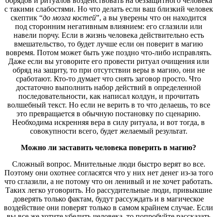
обрядов и ритуалов воздействовать на беззащитного человека
с такими слабостями. Но что делать если ваш близкий человек
скептик “
до мозга костей
”, а вы уверены что он находится
под сторонним негативным влиянием: его сглазили или
навели порчу. Если в жизнь человека действительно есть
вмешательство, то будет лучше если он поверит в магию
вовремя. Потом может быть уже поздно что-либо исправлять.
Даже если вы уговорите его провести ритуал очищения или
обряд на защиту, то при отсутствии веры в магию, они не
сработают. Кто-то думает что снять заговор просто. Что
достаточно выполнить набор действий в определенной
последовательности, как написал колдун, и прочитать
волшебный текст. Но если не верить в то что делаешь, то все
это превращается в обычную постановку по сценарию.
Необходима искренняя вера в силу ритуала, и вот тогда, в
совокупности всего, будет желаемый результат.
Можно ли заставить человека поверить в магию?
Сложный вопрос. Мнительные люди быстро верят во все.
Поэтому они охотнее согласятся что у них нет денег из-за того
что сглазили, а не потому что он ленивый и не хочет работать.
Таких легко уговорить. Но рассудительные люди, привыкшие
доверять только фактам, будут рассуждать и в магическое
воздействие они поверят только в самом крайнем случае. Если
вы все же хотите убедить человека, то попробуйте рассказать