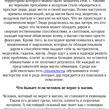
территорию которого можно было захватить себе. С такими
же черными просьбами к колдунам стали обращаться и
простые люди, ради мести и своей выгоды. Позже наступили
времена инквизиций, когда магия была под запретом, а
колдунов пытали и сжигали на кострах. Что же происходит в
современном мире? Люди разделились на два лагеря, тех кто
верит что человек может обладать даром и
сверхъестественными способностями, и скептиков, которые
находят научное объяснение всему, а магию считают просто
фокусами. Кроме того, за последнее время появилось много
мошенников и шарлатанов, которые не обладая никаким
даром и способностями выдают себя за экстрасенсов,
медиумов, гадалок, магов. Люди идут к ним в надежде решить
свои проблемы, платят за сеансы большие деньги, но остаются
обманутыми и не получают результата. Не каждый из
представителей мира магии обманщик. Среди нас
действительно есть
специалисты
обучившиеся этому
мастерству или в роду которых дар передается из поколения в
поколение.
Что бывает если человек не верит в магию.
Человек, который не верит в магию, не становится уязвимым.
Таким его делают грехи, злость, алчность и порочные
желания. А настоящий сильный маг знает как с помощью