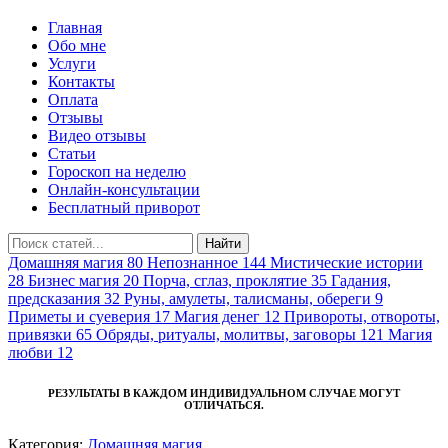
Главная
Обо мне
Услуги
Контакты
Оплата
Отзывы
Видео отзывы
Статьи
Гороскоп на неделю
Онлайн-консультации
Бесплатный приворот
Найти
Домашняя магия
80
Непознанное
144
Мистические истории
28
Бизнес магия
20
Порча, сглаз, проклятие
35
Гадания,
предсказания
32
Руны, амулеты, талисманы, обереги
9
Приметы и суеверия
17
Магия денег
12
Привороты, отвороты,
привязки
65
Обряды, ритуалы, молитвы, заговоры
121
Магия
любви
12
РЕЗУЛЬТАТЫ В КАЖДОМ ИНДИВИДУАЛЬНОМ СЛУЧАЕ МОГУТ
ОТЛИЧАТЬСЯ.
Категория:
Домашняя магия