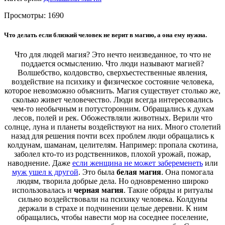
Просмотры:
1690
Что делать если близкий человек не верит в магию, а она ему нужна.
Что для людей магия? Это нечто неизведанное, то что не
поддается осмыслению. Что люди называют магией?
Волшебство, колдовство, сверхъестественные явления,
воздействие на психику и физическое состояние человека,
которое невозможно объяснить. Магия существует столько же,
сколько живет человечество. Люди всегда интересовались
чем-то необычным и потусторонним. Обращались к духам
лесов, полей и рек. Обожествляли животных. Верили что
солнце, луна и планеты воздействуют на них. Много столетий
назад для решения почти всех проблем люди обращались к
колдунам, шаманам, целителям. Например: пропала скотина,
заболел кто-то из родственников, плохой урожай, пожар,
наводнение. Даже
если женщина не может забеременеть
или
муж ушел к другой
. Это была
белая магия
. Она помогала
людям, творила добрые дела. Но одновременно широко
использовалась и
черная магия
. Такие обряды и ритуалы
сильно воздействовали на психику человека. Колдуны
держали в страхе и подчинении целые деревни. К ним
обращались, чтобы навести мор на соседнее поселение,