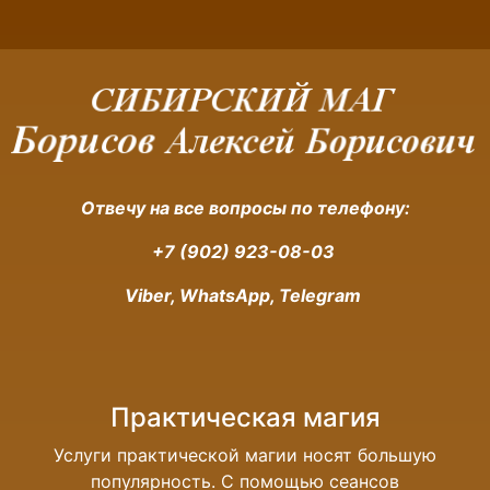
Отвечу на все вопросы по телефону:
+7 (902) 923-08-03
Viber, WhatsApp, Telegram
я магия
Магия денег
гии носят большую
В наше время без денег обойтис
мощью сеансов
Но довольно много людей с тр