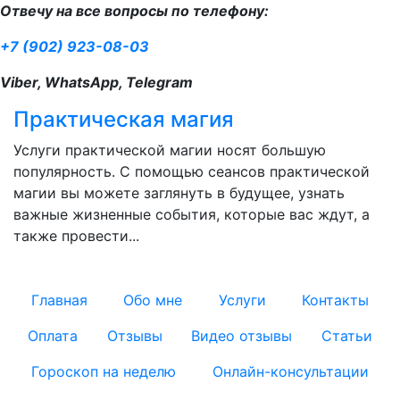
Отвечу на все вопросы по телефону:
+7 (902) 923-08-03
Viber, WhatsApp, Telegram
Магия денег
большую
В наше время без денег обойтись нево
 практической
довольно много людей с трудом сводя
ее, узнать
концами». Если в течении долгого врем
е вас ждут, а
нету денег, во многих случаях это озна
вас...
Главная
Обо мне
Услуги
Контакты
Оплата
Отзывы
Видео отзывы
Статьи
Гороскоп на неделю
Онлайн-консультации