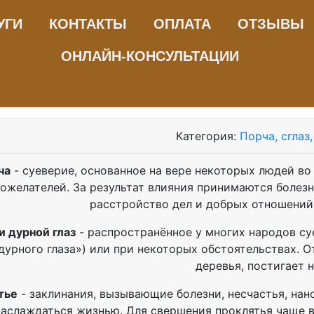
УГИ
КОНТАКТЫ
ОПЛАТА
ОТЗЫВЫ
ОНЛАЙН-КОНСУЛЬТАЦИИ
Категория:
Порча, сглаз
ча
- суеверие, основанное на вере некоторых людей во
ожелателей. За результат влияния принимаются болезн
расстройство дел и добрых отношений
и дурной глаз
- распространённое у многих народов су
дурного глаза») или при некоторых обстоятельствах. 
деревья, постигает н
тье
- заклинания, вызывающие болезни, несчастья, н
наслаждаться жизнью. Для свершения проклятья чаще 