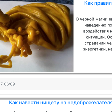
Как правил
В черной магии е
наведению по
воздействия н
ситуации. Ос
страданий че
энергетики, н
17 06:09
Как навести нищету на недоброжелателя