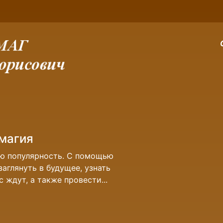
енег
ожно. Но довольно много людей с
в течении долгого времени у вас
то означает что у вас...