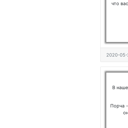
что ва
2020-05-
В наше
Порча -
о