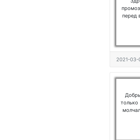
Здр
промоз
перед 
2021-03-
Добры
только 
молчал