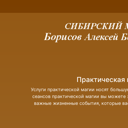
Магия д
 С помощью
В наше время без денег обойтись невозм
ее, узнать
трудом сводят «концы с концами». Если 
овести...
нету денег, во многих случаях э