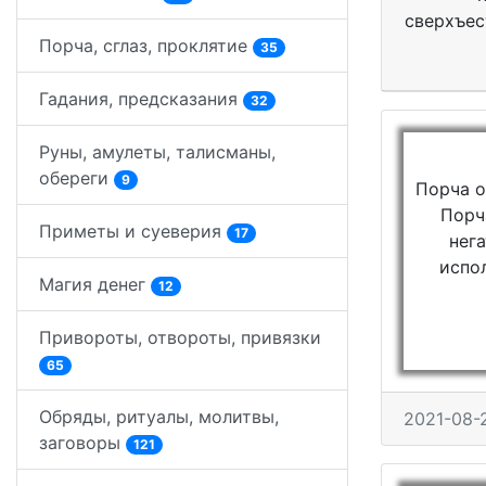
сверхъес
Порча, сглаз, проклятие
35
Гадания, предсказания
32
Руны, амулеты, талисманы,
обереги
9
Порча о
Порч
Приметы и суеверия
17
нег
испо
Магия денег
12
Привороты, отвороты, привязки
65
Обряды, ритуалы, молитвы,
2021-08-2
заговоры
121